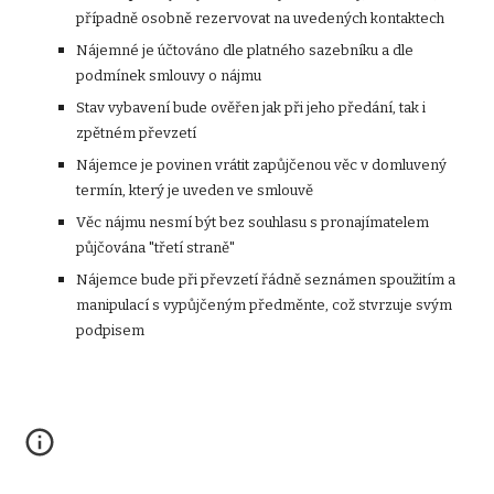
případně osobně rezervovat na uvedených kontaktech
Nájemné je účtováno dle platného sazebníku a dle
podmínek smlouvy o nájmu
Stav vybavení bude ověřen jak při jeho předání, tak i
zpětném převzetí
Nájemce je povinen vrátit zapůjčenou věc v domluvený
termín, který je uveden ve smlouvě
Věc nájmu nesmí být bez souhlasu s pronajímatelem
půjčována "třetí straně"
Nájemce bude při převzetí řádně seznámen spoužitím a
manipulací s vypůjčeným předměnte, což stvrzuje svým
podpisem