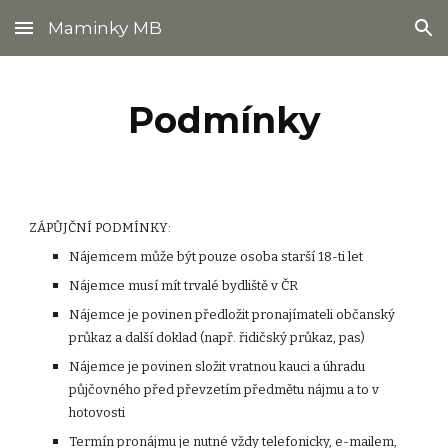
Maminky MB
Skip to main content
Skip to navigation
Podmínky
ZÁPŮJČNÍ PODMÍNKY:
Nájemcem může být pouze osoba starší 18-ti let
Nájemce musí mít trvalé bydliště v ČR
Nájemce je povinen předložit pronajímateli občanský
průkaz a další doklad (např. řidičský průkaz, pas)
Nájemce je povinen složit vratnou kauci a úhradu
půjčovného před převzetím předmětu nájmu a to v
hotovosti
Termín pronájmu je nutné vždy telefonicky, e-mailem,